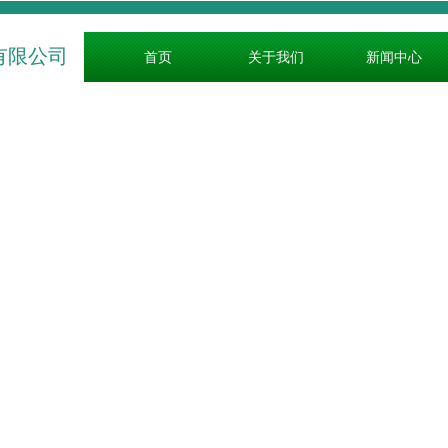
有限
公司
首页
关于我们
新闻中心