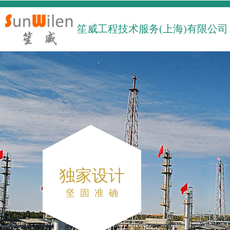
笙威工程技术服
务(上海)有限
公司
独家设计
坚 固
准
确